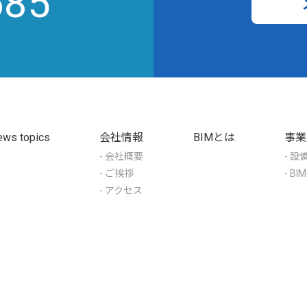
685
ews topics
会社情報
BIMとは
事業
- 会社概要
- 設
- ご挨拶
- B
- アクセス