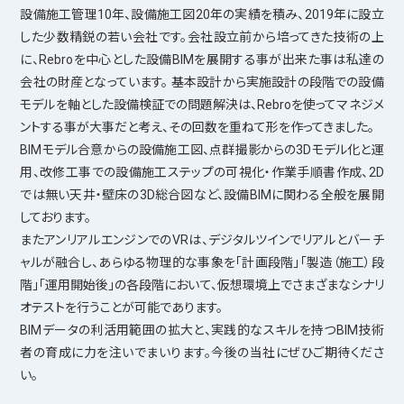
設備施工管理10年、設備施工図20年の実績を積み、2019年に設立
した少数精鋭の若い会社です。会社設立前から培ってきた技術の上
に、Rebroを中心とした設備BIMを展開する事が出来た事は私達の
会社の財産となっています。 基本設計から実施設計の段階での設備
モデルを軸とした設備検証での問題解決は、Rebroを使ってマネジメ
ントする事が大事だと考え、その回数を重ねて形を作ってきました。
BIMモデル合意からの設備施工図、点群撮影からの3Dモデル化と運
用、改修工事での設備施工ステップの可視化・作業手順書作成、2D
では無い天井・壁床の3D総合図など、設備BIMに関わる全般を展開
しております。
またアンリアルエンジンでのVRは、デジタルツインでリアルとバーチ
ャルが融合し、あらゆる物理的な事象を「計画段階」「製造（施工）段
階」「運用開始後」の各段階において、仮想環境上でさまざまなシナリ
オテストを行うことが可能であります。
BIMデータの利活用範囲の拡大と、実践的なスキルを持つBIM技術
者の育成に力を注いでまいります。今後の当社にぜひご期待くださ
い。